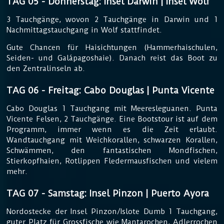
TAG 05 - Donnerstag: Insel Darwin | Insel Wolf
3 Tauchgänge, wovon 2 Tauchgänge in Darwin und 1
Nachmittagstauchgang in Wolf stattfindet.
Gute Chancen für Haisichtungen (Hammerhaischulen,
Seiden- und Galápagoshaie). Danach reist das Boot zu
den Zentralinseln ab.
TAG 06 - Freitag: Cabo Douglas | Punta Vicente
Cabo Douglas 1 Tauchgang mit Meeresleguanen. Punta
Vicente Felsen, 2 Tauchgänge. Eine Bootstour ist auf dem
Programm, immer wenn es die Zeit erlaubt.
Wandtauchgang mit Weichkorallen, schwarzen Korallen,
Schwämmen, den fantastischen Mondfischen,
Stierkopfhaien, Rotlippen Fledermausfischen und vielem
mehr.
TAG 07 - Samstag: Insel Pinzon | Puerto Ayora
Nordostecke der Insel Pinzon/Islote Dumb 1 Tauchgang,
guter Platz für Grossfische wie Mantarochen, Adlerrochen