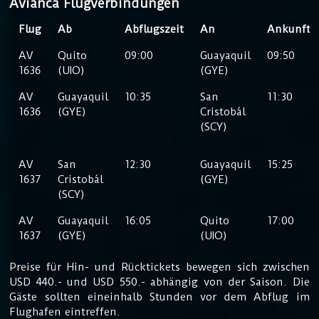
Avianca Flugverbindungen
Flug
Ab
Abflugszeit
An
Ankunftsz
AV
Quito
09:00
Guayaquil
09:50
1636
(UIO)
(GYE)
AV
Guayaquil
10:35
San
11:30
1636
(GYE)
Cristobál
(SCY)
AV
San
12:30
Guayaquil
15:25
1637
Cristobál
(GYE)
(SCY)
AV
Guayaquil
16:05
Quito
17:00
1637
(GYE)
(UIO)
Preise für Hin- und Rücktickets bewegen sich zwischen
USD 440.- und USD 550.- abhängig von der Saison. Die
Gäste sollten eineinhalb Stunden vor dem Abflug im
Flughafen eintreffen.