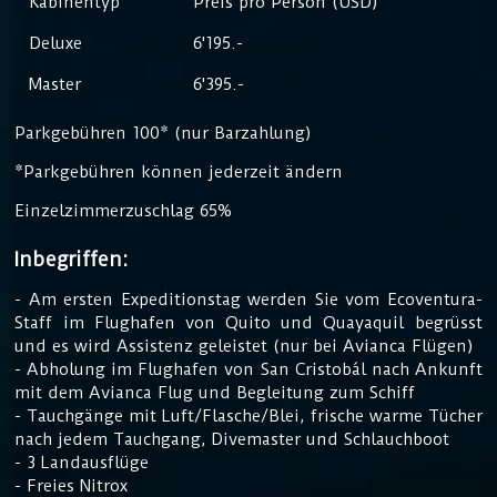
Kabinentyp
Preis pro Person (USD)
Deluxe
6'195.-
Master
6'395.-
Parkgebühren 100* (nur Barzahlung)
*Parkgebühren können jederzeit ändern
Einzelzimmerzuschlag 65%
Inbegriffen:
- Am ersten Expeditionstag werden Sie vom Ecoventura-
Staff im Flughafen von Quito und Quayaquil begrüsst
und es wird Assistenz geleistet (nur bei Avianca Flügen)
- Abholung im Flughafen von San Cristobál nach Ankunft
mit dem Avianca Flug und Begleitung zum Schiff
- Tauchgänge mit Luft/Flasche/Blei, frische warme Tücher
nach jedem Tauchgang, Divemaster und Schlauchboot
- 3 Landausflüge
- Freies Nitrox