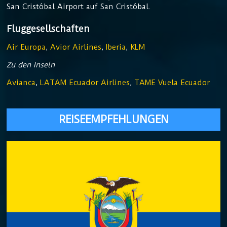
San Cristóbal Airport auf San Cristóbal.
Fluggesellschaften
Air Europa
,
Avior Airlines
,
Iberia
,
KLM
Zu den Inseln
Avianca
,
LATAM Ecuador Airlines
,
TAME Vuela Ecuador
REISEEMPFEHLUNGEN