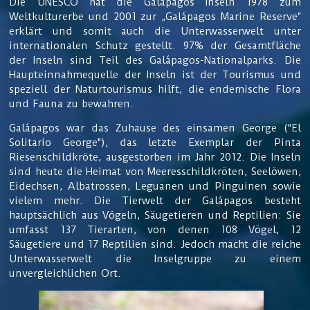
Die UNESCO hat die Galápagos Inseln 1978 zum
Weltkulturerbe und 2001 zur „Galápagos Marine Reserve“
erklärt und somit auch die Unterwasserwelt unter
internationalen Schutz gestellt. 97% der Gesamtfläche
der Inseln sind Teil des Galápagos-Nationalparks. Die
Haupteinnahmequelle der Inseln ist der Tourismus und
speziell der Naturtourismus hilft, die endemische Flora
und Fauna zu bewahren.
Galápagos war das Zuhause des einsamen George ("El
Solitario George"), das letzte Exemplar der Pinta
Riesenschildkröte, ausgestorben im Jahr 2012. Die Inseln
sind heute die Heimat von Meeresschildkröten, Seelöwen,
Eidechsen, Albatrossen, Leguanen und Pinguinen sowie
vielem mehr. Die Tierwelt der Galápagos besteht
hauptsächlich aus Vögeln, Säugetieren und Reptilien: Sie
umfasst 137 Tierarten, von denen 108 Vögel, 12
Säugetiere und 17 Reptilien sind. Jedoch macht die reiche
Unterwasserwelt die Inselgruppe zu einem
unvergleichlichen Ort.