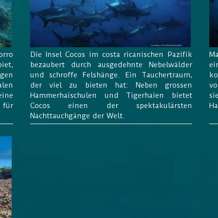
orro
Die Insel Cocos im costa ricanischen Pazifik
Ma
iet,
bezaubert durch ausgedehnte Nebelwälder
ei
ngen
und schroffe Felshänge. Ein Tauchertraum,
ko
alen
der viel zu bieten hat: Neben grossen
vo
eine
Hammerhaischulen und Tigerhaien bietet
si
für
Cocos einen der spektakulärsten
Ha
Nachttauchgänge der Welt.