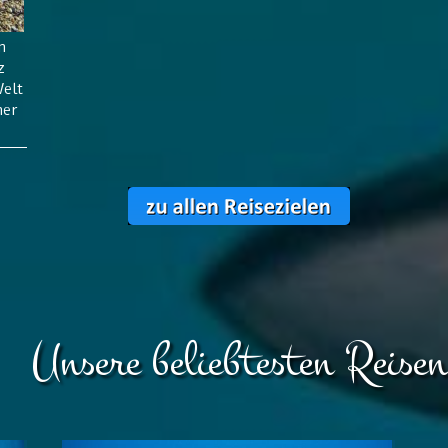
n
z
Welt
her
Unsere beliebtesten Reisen