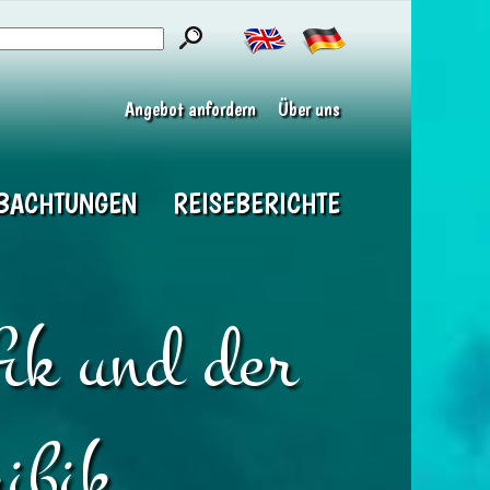
Angebot anfordern
Über uns
BACHTUNGEN
REISEBERICHTE
fik und der
ibik