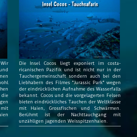
Insel Cocos - Tauchsafaris
Wir
Die Insel Cocos liegt exponiert im costa-
und
ricanischen Pazifik und ist nicht nur in der
nnen
Tauchergemeinschaft sondern auch bei den
wohl
Liebhabern des Filmes "Jurassic Park" wegen
chen
der eindrücklichen Aufnahme des Wasserfalls
die
bekannt. Cocos und die vorgelagerten Felsen
ngen
bieten eindrückliches Tauchen der Weltklasse
 mit
mit Haien, Grossfischen und Schwärmen.
ien
Berühmt ist der Nachttauchgang mit
unzähligen jagenden Weisspitzenhaien.