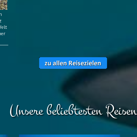
n
z
Welt
her
Unsere beliebtesten Reisen