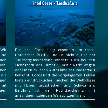
Insel Cocos - Tauchsafaris
Wir
Die Insel Cocos liegt exponiert im costa-
und
ricanischen Pazifik und ist nicht nur in der
nnen
Tauchergemeinschaft sondern auch bei den
wohl
Liebhabern des Filmes "Jurassic Park" wegen
chen
der eindrücklichen Aufnahme des Wasserfalls
die
bekannt. Cocos und die vorgelagerten Felsen
ngen
bieten eindrückliches Tauchen der Weltklasse
 mit
mit Haien, Grossfischen und Schwärmen.
ien
Berühmt ist der Nachttauchgang mit
unzähligen jagenden Weisspitzenhaien.