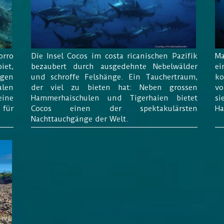
orro
Die Insel Cocos im costa ricanischen Pazifik
Ma
iet,
bezaubert durch ausgedehnte Nebelwälder
ei
ngen
und schroffe Felshänge. Ein Tauchertraum,
ko
alen
der viel zu bieten hat: Neben grossen
vo
eine
Hammerhaischulen und Tigerhaien bietet
si
für
Cocos einen der spektakulärsten
Ha
Nachttauchgänge der Welt.