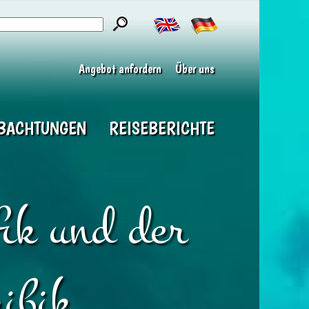
Angebot anfordern
Über uns
BACHTUNGEN
REISEBERICHTE
fik und der
ibik