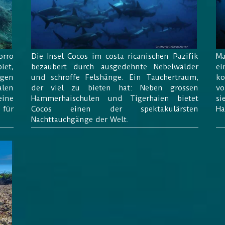
orro
Die Insel Cocos im costa ricanischen Pazifik
Ma
iet,
bezaubert durch ausgedehnte Nebelwälder
ei
ngen
und schroffe Felshänge. Ein Tauchertraum,
ko
alen
der viel zu bieten hat: Neben grossen
vo
eine
Hammerhaischulen und Tigerhaien bietet
si
für
Cocos einen der spektakulärsten
Ha
Nachttauchgänge der Welt.