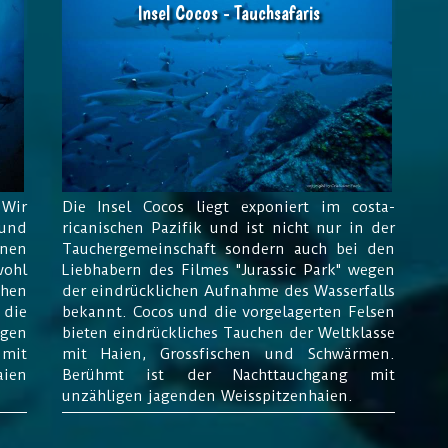
Insel Cocos - Tauchsafaris
Wir
Die Insel Cocos liegt exponiert im costa-
und
ricanischen Pazifik und ist nicht nur in der
nnen
Tauchergemeinschaft sondern auch bei den
wohl
Liebhabern des Filmes "Jurassic Park" wegen
chen
der eindrücklichen Aufnahme des Wasserfalls
die
bekannt. Cocos und die vorgelagerten Felsen
ngen
bieten eindrückliches Tauchen der Weltklasse
 mit
mit Haien, Grossfischen und Schwärmen.
ien
Berühmt ist der Nachttauchgang mit
unzähligen jagenden Weisspitzenhaien.