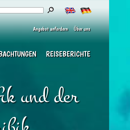
Angebot anfordern
Über uns
BACHTUNGEN
REISEBERICHTE
fik und der
ibik