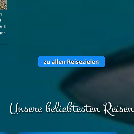
n
z
Welt
her
Unsere beliebtesten Reisen